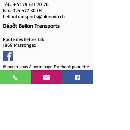
Tél.:
+41 79 611 70 76
Fax: 024 477 30 04
bellontransports@bluewin.ch
Dépôt Bellon Transports
Route des Ilettes 13b
1869 Massongex
Abonner vous à notre page Facebook pour être
au courant de nos dernières offres !
Zone d'intervention
Bellon Transport intervient sur vos chantiers de
Genève à la Côte, ainsi que sur le sommet du
Valais et dans les cantons de Vaud et de Fribourg.
Je souhaite être contacter